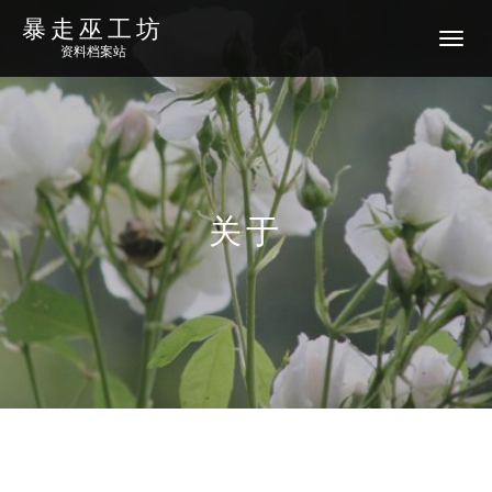
暴走巫工坊
切
资料档案站
换
导
航
关于