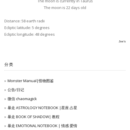
The moon is currently in Taurus
The moon is 22 days old
Distance: 58 earth radii
Ecliptic latitude: 5 degrees
Ecliptic longitude: 48 degrees
Joe's
分类
Monster Manual|怪物图鉴
公告/日记
微信 chaomagick
暴走 ASTROLOGY NOTEBOOK |星座 占星
暴走 BOOK OF SHADOW| 教程
暴走 EMOTIONAL NOTEBOOK | 情感 爱情