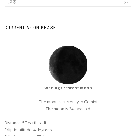
CURRENT MOON PHASE
Waning Crescent Moon
The moon is currently in Gemini
The moon is 24 days old
Distance: 57 earth radii
Ecliptic latitude: 4 degrees