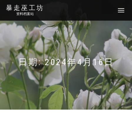
暴走巫工坊
切
资料档案站
换
导
航
日期:
2024年4月16日