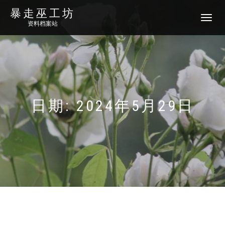
暴走巫工坊
切
资料档案站
换
导
航
日期:
2024年5月29日