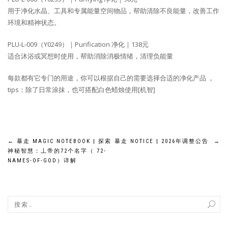
用于净化水晶、工具和专属能量空间物品，帮助清除不良能量，改善工作
环境和精神状态。
PLU-L-009（Y0249）｜Purification 净化｜138元
适合沐浴或冥想时使用，帮助消除消极情绪，清理负能量
每款都有它专门的用途，你可以根据自己的需要选择合适的净化产品 ，
tips：除了日常涂抹，也可搭配白色蜡烛使用[机智]
文
←
暴走 MAGIC NOTEBOOK | 探索
暴走 NOTICE | 2026年调整公告
→
神秘智慧：丄帝的72个名字（ 72-
章
NAMES-OF-GOD）详解
导
航