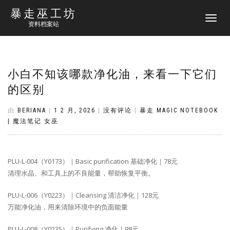
暴走巫工坊
切
资料档案站
换
导
航
小白不知该哪款净化油，来看一下它们
的区别
由
BERIANA
|
1 2 月, 2026
|
没有评论
|
暴走 MAGIC NOTEBOOK
| 魔法笔记 女巫
PLU-L-004（Y0173）｜Basic purification 基础净化｜78元
清理水晶、和工具上的不良能量，帮助恢复平衡。
PLU-L-006（Y0223）｜Cleansing 清洁净化｜128元
万能净化油，用来清除环境中的负面能量
PLU-L-008（Y0235）｜Purifying 净化｜98元