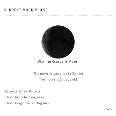
CURRENT MOON PHASE
Waning Crescent Moon
The moon is currently in Gemini
The moon is 24 days old
Distance: 57 earth radii
Ecliptic latitude: 4 degrees
Ecliptic longitude: 77 degrees
Joe's